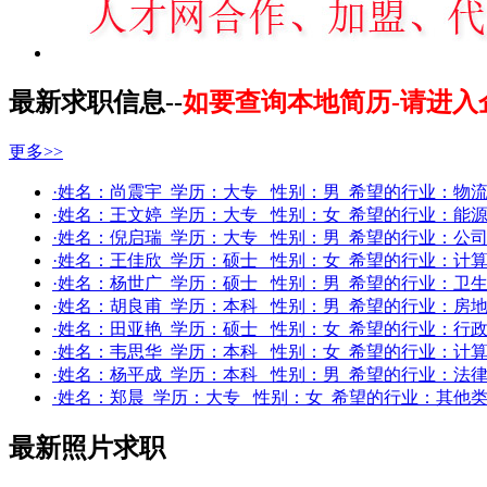
最新求职信息--
如要查询本地简历-请进入
更多>>
·姓名：
尚震宇
学历：
大专
性别：
男
希望的行业：
物流
·姓名：
王文婷
学历：
大专
性别：
女
希望的行业：
能
·姓名：
倪启瑞
学历：
大专
性别：
男
希望的行业：
公
·姓名：
王佳欣
学历：
硕士
性别：
女
希望的行业：
计算
·姓名：
杨世广
学历：
硕士
性别：
男
希望的行业：
卫生
·姓名：
胡良甫
学历：
本科
性别：
男
希望的行业：
房地
·姓名：
田亚艳
学历：
硕士
性别：
女
希望的行业：
行政
·姓名：
韦思华
学历：
本科
性别：
女
希望的行业：
计算
·姓名：
杨平成
学历：
本科
性别：
男
希望的行业：
法
·姓名：
郑晨
学历：
大专
性别：
女
希望的行业：
其他
最新照片求职