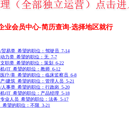
企业会员中心-简历查询-选择地区就行
/贸易类
希望的职位：
驾驶员
7-14
源动力类
希望的职位：
无
7-7
司文职类
希望的职位：
策划
6-22
机(IT
希望的职位：
教师
6-12
医疗/美
希望的职位：
临床监察员
6-8
产/建筑
希望的职位：
管理人员
5-21
/人事类
希望的职位：
行政岗
5-20
机(IT
希望的职位：
产品经理
5-18
律专业人员
希望的职位：
法务
5-17
类
希望的职位：
不限
3-21