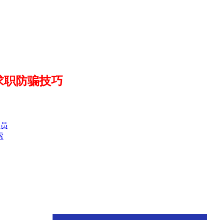
求职防骗技巧
员
索