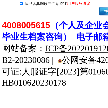
我已认真阅读并同意遵守
用户服务协议
4008005615
（个人及企业
毕业生档案
咨
询） 电子邮
网站备案：
ICP备20220191
B2-20230086 |
公网安备4201
可证:人服证字[2023]第010
HB010620230178
929人才网
929招聘网
南方人才网
919人才网
939人才网
520人才
92
联合人才网
联合招聘网
888人才网
163人才网
163招聘网
985人才网
21
同城招聘网
毕业生求职网
域名抢注网
招聘人才网
中国直聘网
中国人才招聘网
中
直聘招聘网
人才网
武汉人才网
520人才网
28人才网
最新招聘信息
最